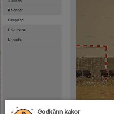
Statistik
Kalender
Bildgalleri
Dokument
Kontakt
Kommentarer
Godkänn kakor