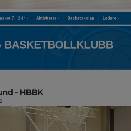
asket 7-12 år
Aktiviteter
Basketskolan
Ledare
 BASKETBOLLKLUBB
und - HBBK
2