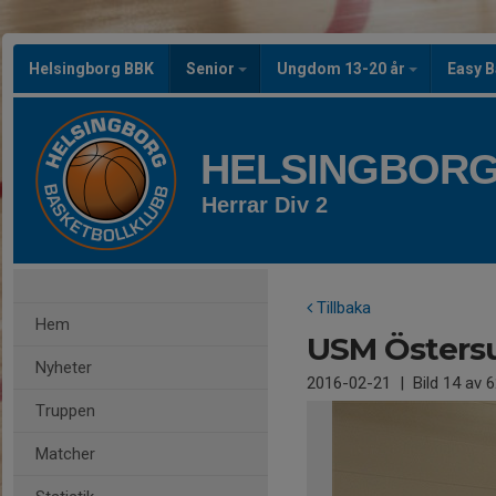
Helsingborg BBK
Senior
Ungdom 13-20 år
Easy B
HELSINGBORG
Herrar Div 2
Tillbaka
Hem
USM Östers
Nyheter
2016-02-21
|
Bild
14
av 6
Truppen
Matcher