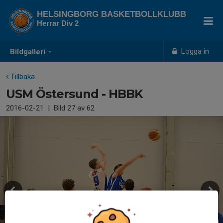
HELSINGBORG BASKETBOLLKLUBB
Herrar Div 2
Logga in
Bildgalleri
Tillbaka
USM Östersund - HBBK
2016-02-21
|
Bild
27
av 62