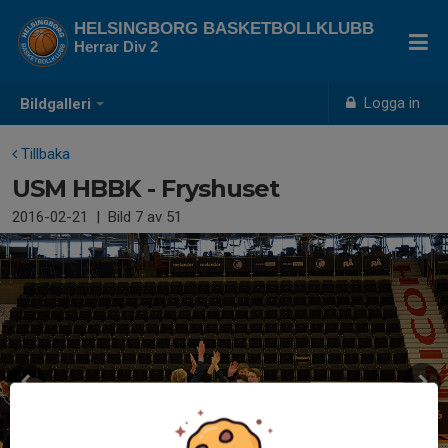
HELSINGBORG BASKETBOLLKLUBB
Herrar Div 2
Logga in
Bildgalleri
Tillbaka
USM HBBK - Fryshuset
2016-02-21
|
Bild
7
av 51