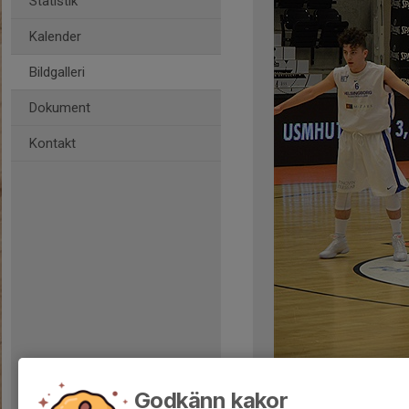
Statistik
Kalender
Bildgalleri
Dokument
Kontakt
Kommentarer
Godkänn kakor