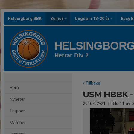
Helsingborg BBK
Senior
Ungdom 13-20 år
Easy B
HELSINGBORG
Herrar Div 2
Tillbaka
Hem
USM HBBK - 
Nyheter
2016-02-21
|
Bild
11
av 5
Truppen
Matcher