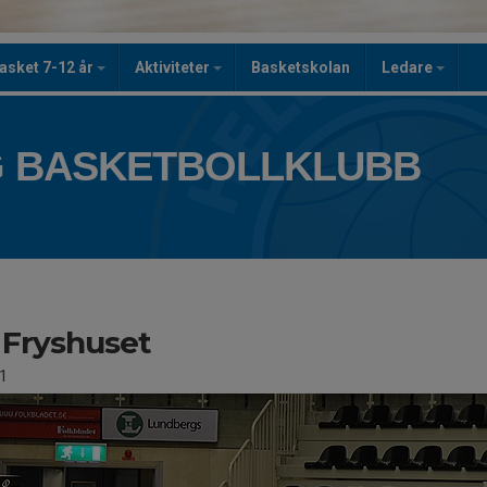
asket 7-12 år
Aktiviteter
Basketskolan
Ledare
 BASKETBOLLKLUBB
Fryshuset
1