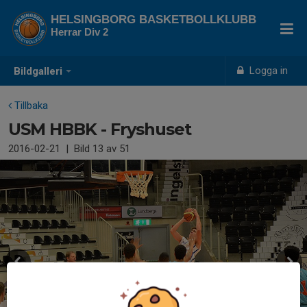
HELSINGBORG BASKETBOLLKLUBB
Herrar Div 2
Logga in
Bildgalleri
Tillbaka
USM HBBK - Fryshuset
2016-02-21
|
Bild
13
av 51