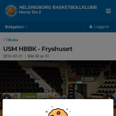
HELSINGBORG BASKETBOLLKLUBB
Herrar Div 2
Logga in
Bildgalleri
Tillbaka
USM HBBK - Fryshuset
2016-02-21
|
Bild
43
av 51