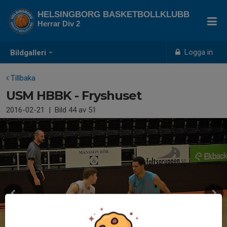
HELSINGBORG BASKETBOLLKLUBB
Herrar Div 2
Logga in
Bildgalleri
Tillbaka
USM HBBK - Fryshuset
2016-02-21
|
Bild
44
av 51