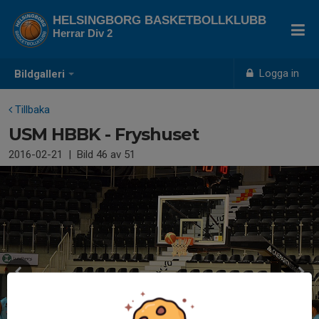
HELSINGBORG BASKETBOLLKLUBB
Herrar Div 2
Logga in
Bildgalleri
Tillbaka
USM HBBK - Fryshuset
2016-02-21
|
Bild
46
av 51