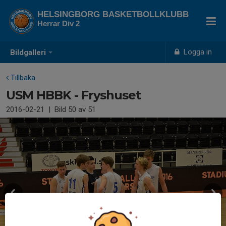
HELSINGBORG BASKETBOLLKLUBB
Herrar Div 2
Logga in
Bildgalleri
Tillbaka
USM HBBK - Fryshuset
2016-02-21
|
Bild
50
av 51