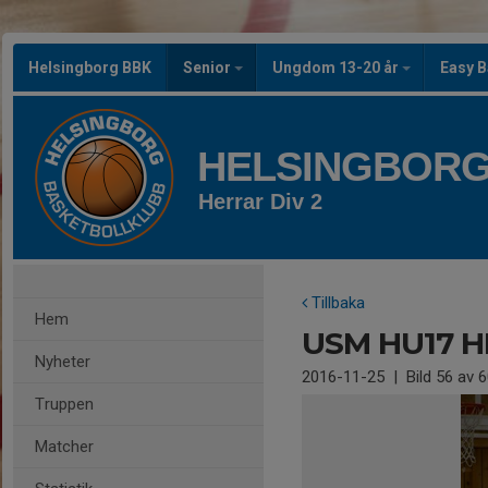
Helsingborg BBK
Senior
Ungdom 13-20 år
Easy B
HELSINGBORG
Herrar Div 2
Tillbaka
Hem
USM HU17 H
Nyheter
2016-11-25
|
Bild
56
av 6
Truppen
Matcher