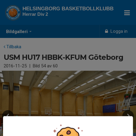
HELSINGBORG BASKETBOLLKLUBB
Herrar Div 2
Logga in
Bildgalleri
Tillbaka
USM HU17 HBBK-KFUM Göteborg
2016-11-25
|
Bild
54
av 60