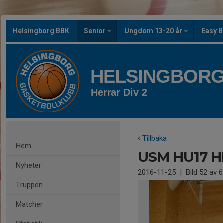
Helsingborg BBK
Senior
Ungdom 13-20 år
Easy B
HELSINGBORG
Herrar Div 2
Tillbaka
Hem
USM HU17 H
Nyheter
2016-11-25
|
Bild
52
av 6
Truppen
Matcher