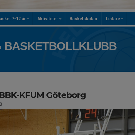
asket 7-12 år
Aktiviteter
Basketskolan
Ledare
 BASKETBOLLKLUBB
BBK-KFUM Göteborg
0