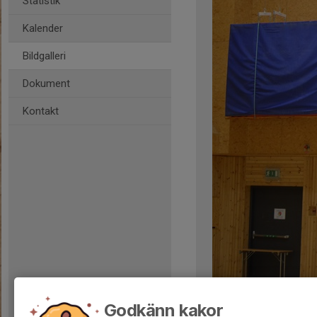
Statistik
Kalender
Bildgalleri
Dokument
Kontakt
Kommentarer
Godkänn kakor