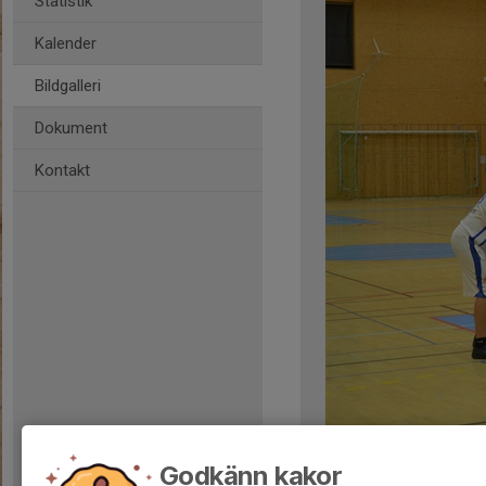
Statistik
Kalender
Bildgalleri
Dokument
Kontakt
Kommentarer
Godkänn kakor