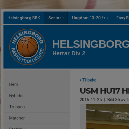
Helsingborg BBK
Senior
Ungdom 13-20 år
Easy B
HELSINGBORG
Herrar Div 2
Tillbaka
Hem
USM HU17 H
Nyheter
2016-11-25
|
Bild
35
av 6
Truppen
Matcher