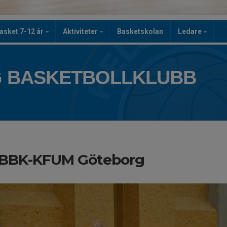
asket 7-12 år
Aktiviteter
Basketskolan
Ledare
 BASKETBOLLKLUBB
BBK-KFUM Göteborg