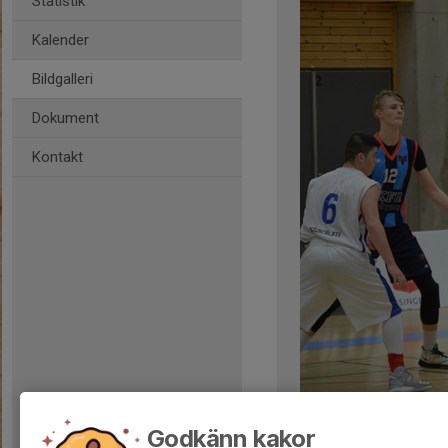
Statistik
Kalender
Bildgalleri
Dokument
Kontakt
Kommentarer
Godkänn kakor