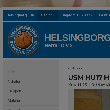
Helsingborg BBK
Senior
Ungdom 13-20 år
Easy B
HELSINGBORG
Herrar Div 2
Tillbaka
Hem
USM HU17 H
Nyheter
2016-11-25
|
Bild
9
av 60
Truppen
Matcher