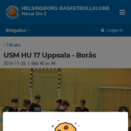
HELSINGBORG BASKETBOLLKLUBB
Herrar Div 2
Logga in
Bildgalleri
Tillbaka
USM HU 17 Uppsala - Borås
2016-11-26
|
Bild
40
av 49