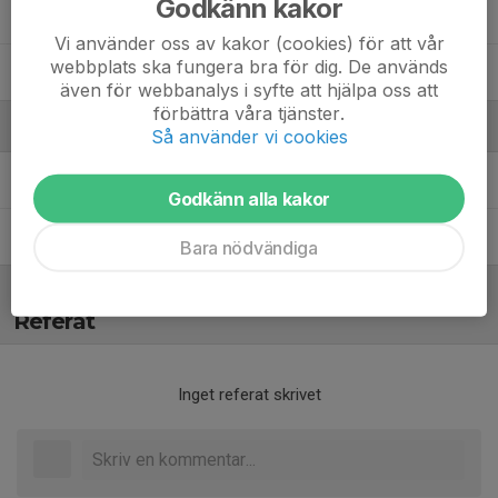
Godkänn kakor
Petar Madzarac
Vi använder oss av kakor (cookies) för att vår
webbplats ska fungera bra för dig. De används
Rami Ismail
även för webbanalys i syfte att hjälpa oss att
förbättra våra tjänster.
Ledare
Så använder vi cookies
Johnell Smith
Headcoach
Godkänn alla kakor
Katarina Melin
Ledare
Bara nödvändiga
Referat
Inget referat skrivet