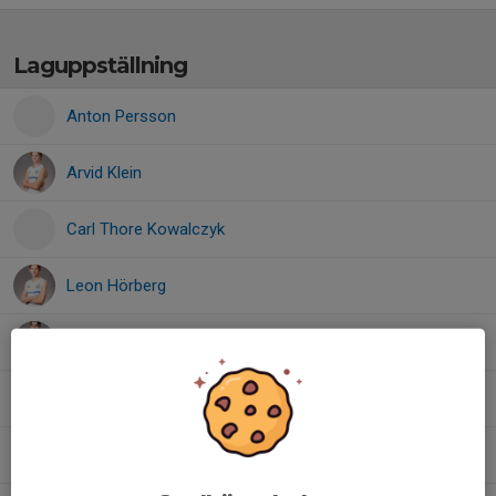
Laguppställning
Anton Persson
Arvid Klein
Carl Thore Kowalczyk
Leon Hörberg
Noah Norlin
Obej Azem
Patrik Andersson