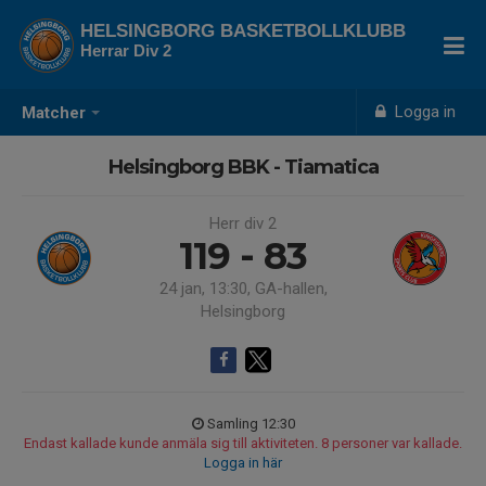
HELSINGBORG BASKETBOLLKLUBB
Herrar Div 2
Logga in
Matcher
Helsingborg BBK - Tiamatica
Herr div 2
119 - 83
24 jan, 13:30, GA-hallen,
Helsingborg
Samling 12:30
Endast kallade kunde anmäla sig till aktiviteten. 8 personer var kallade.
Logga in här