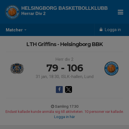
HELSINGBORG BASKETBOLLKLUBB
Herrar Div 2
Logga in
Matcher
LTH Griffins - Helsingborg BBK
Herr div 2
79 - 106
31 jan, 18:30, ISLK-hallen, Lund
Samling 17:30
Endast kallade kunde anmäla sig till aktiviteten. 10 personer var kallade.
Logga in här