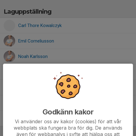
Laguppställning
Carl Thore Kowalczyk
Emil Corneliusson
Noah Karlsson
Obej Azem
Patrik Andersson
Petar Madzarac
Godkänn kakor
Rami Ismail
Vi använder oss av kakor (cookies) för att vår
webbplats ska fungera bra för dig. De används
Ledare
även för webbanalys i syfte att hjälpa oss att