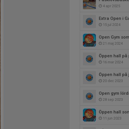
4 apr 2025
Extra Open i G
15 jul 2024
Open Gym so
21 maj 2024
Öppen hall på 
16 mar 2024
Öppen hall på 
20 dec 2023
Open gym lörda
28 sep 2023
Öppen hall so
11 jun 2023