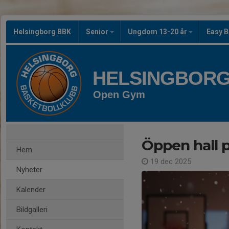
Helsingborg BBK
Senior
Ungdom 13-20 år
Easy B
HELSINGBORG
Open Gym
Öppen hall p
Hem
19 dec 2025
Nyheter
Kalender
Bildgalleri