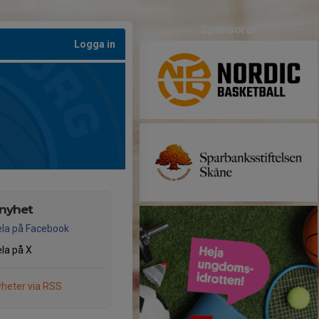
Sponsorer
Logga in
 nyhet
la på Facebook
la på X
heter via RSS