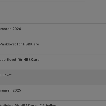
mmaren 2026
Påsklovet för HBBK:are
sportlovet för HBBK:are
jullovet
mmaren 2025
träning för HBBK:are i GA-hallen