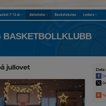
asket 7-12 år
Aktiviteter
Basketskolan
Ledare
 BASKETBOLLKLUBB
å jullovet
Dela
De
De
Ny