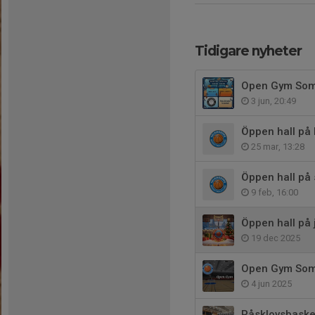
Tidigare nyheter
Open Gym So
3 jun, 20:49
Öppen hall på 
25 mar, 13:28
Öppen hall på 
9 feb, 16:00
Öppen hall på 
19 dec 2025
Open Gym So
4 jun 2025
Påsklovsbasket