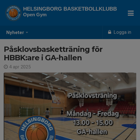
HELSINGBORG BASKETBOLLKLUBB
Open Gym
Logga in
Nyheter
Påsklovsbasketträning för
HBBK:are i GA-hallen
4 apr 2025