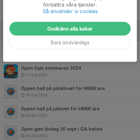
förbättra våra tjänster.
Open Gym Sommaren 2025
Så använder vi cookies
4 jun 2025
Påsklovsbasketträning för HBBK:are i GA-hallen
Godkänn alla kakor
4 apr 2025
Bara nödvändiga
Extra Open i GA-hallen 17-19 juli
15 jul 2024
Open Gym sommaren 2024
21 maj 2024
Öppen hall på påsklovet för HBBK:are
16 mar 2024
Öppen hall på jullovet för HBBK:are
20 dec 2023
Open gym lördag 30 sept i GA-hallen
28 sep 2023