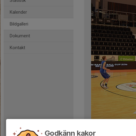
Statistik
Kalender
Bildgalleri
Dokument
Kontakt
Kommentarer
Godkänn kakor