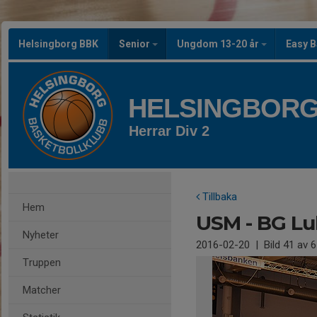
Helsingborg BBK
Senior
Ungdom 13-20 år
Easy B
HELSINGBORG
Herrar Div 2
Tillbaka
Hem
USM - BG Lu
Nyheter
2016-02-20
|
Bild
41
av 6
Truppen
Matcher