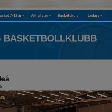
asket 7-12 år
Aktiviteter
Basketskolan
Ledare
 BASKETBOLLKLUBB
leå
5