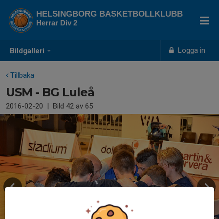
HELSINGBORG BASKETBOLLKLUBB
Herrar Div 2
Logga in
Bildgalleri
Tillbaka
USM - BG Luleå
2016-02-20
|
Bild
42
av 65