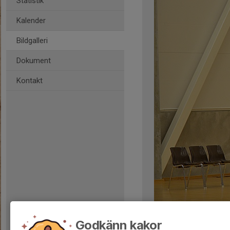
Statistik
Kalender
Bildgalleri
Dokument
Kontakt
Kommentarer
Godkänn kakor