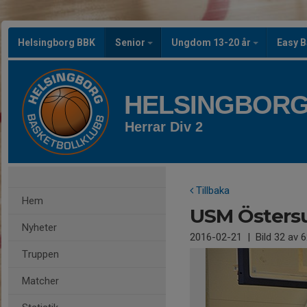
Helsingborg BBK
Senior
Ungdom 13-20 år
Easy B
HELSINGBORG
Herrar Div 2
Tillbaka
Hem
USM Östers
Nyheter
2016-02-21
|
Bild
32
av 6
Truppen
Matcher