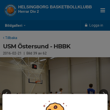
HELSINGBORG BASKETBOLLKLUBB
Herrar Div 2
Logga in
Bildgalleri
Tillbaka
USM Östersund - HBBK
2016-02-21
|
Bild
39
av 62