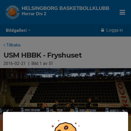
HELSINGBORG BASKETBOLLKLUBB
Herrar Div 2
Logga in
Bildgalleri
Tillbaka
USM HBBK - Fryshuset
2016-02-21
|
Bild
1
av 51