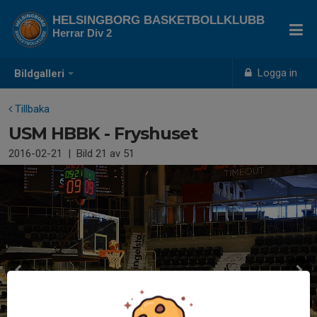
HELSINGBORG BASKETBOLLKLUBB
Herrar Div 2
Logga in
Bildgalleri
Tillbaka
USM HBBK - Fryshuset
2016-02-21
|
Bild
21
av 51