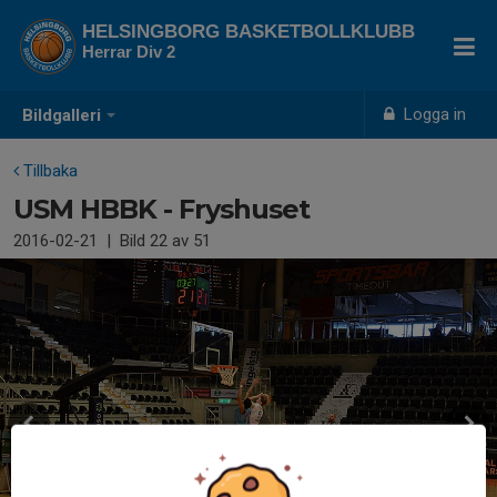
HELSINGBORG BASKETBOLLKLUBB
Herrar Div 2
Logga in
Bildgalleri
Tillbaka
USM HBBK - Fryshuset
2016-02-21
|
Bild
22
av 51