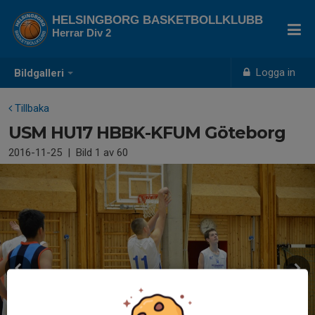
HELSINGBORG BASKETBOLLKLUBB
Herrar Div 2
Logga in
Bildgalleri
Tillbaka
USM HU17 HBBK-KFUM Göteborg
2016-11-25
|
Bild
1
av 60