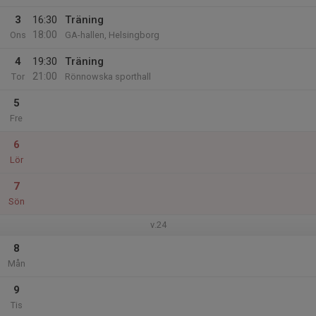
3
16:30
Träning
18:00
Ons
GA-hallen, Helsingborg
4
19:30
Träning
21:00
Tor
Rönnowska sporthall
5
Fre
6
Lör
7
Sön
v.24
8
Mån
9
Tis