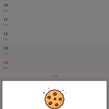
10
Ons
11
Tor
12
Fre
13
Lör
14
Sön
v.25
15
Mån
16
18:30
Träning
20:30
Tis
GA-hallen, Helsingborg