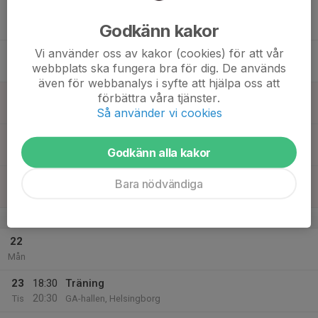
17
Godkänn kakor
Ons
Vi använder oss av kakor (cookies) för att vår
18
webbplats ska fungera bra för dig. De används
Tor
även för webbanalys i syfte att hjälpa oss att
19
förbättra våra tjänster.
Fre
Så använder vi cookies
20
Godkänn alla kakor
Lör
21
Bara nödvändiga
Sön
v.26
22
Mån
23
18:30
Träning
20:30
Tis
GA-hallen, Helsingborg