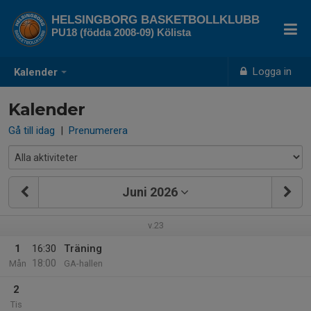
HELSINGBORG BASKETBOLLKLUBB
PU18 (födda 2008-09) Kölista
Logga in
Kalender
Kalender
Gå till idag
|
Prenumerera
Juni 2026
v.23
1
16:30
Träning
18:00
Mån
GA-hallen
2
Tis