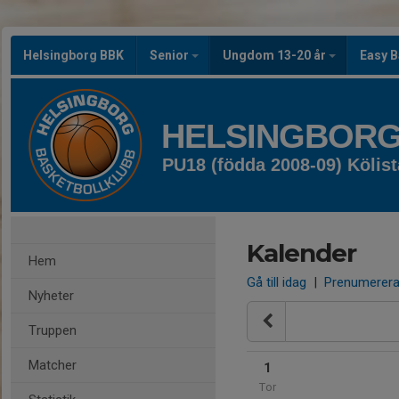
Helsingborg BBK
Senior
Ungdom 13-20 år
Easy B
HELSINGBORG
PU18 (födda 2008-09) Kölist
Kalender
Hem
Gå till idag
|
Prenumerer
Nyheter
Truppen
Matcher
1
Tor