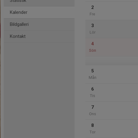
Statistik
2
Kalender
Fre
Bildgalleri
3
Lör
Kontakt
4
Sön
5
Mån
6
Tis
7
Ons
8
Tor