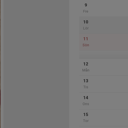
9
Fre
10
Lör
11
Sön
12
Mån
13
Tis
14
Ons
15
Tor