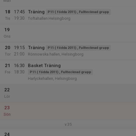
Mån
18
17:45
Träning
P11 ( födda 2011) , Fulltecknad grupp
19:30
Tis
Toftahallen Helsingborg
19
Ons
20
19:15
Träning
P11 ( födda 2011) , Fulltecknad grupp
21:00
Tor
Rönnowska hallen, Helsingborg
21
16:30
Basket Träning
18:30
Fre
P11 ( födda 2011) , Fulltecknad grupp
Harlyckehallen, Helsingborg
22
Lör
23
Sön
v.35
24