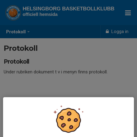
HELSINGBORG BASKETBOLLKLUBB
officiell hemsida
Logga in
Protokoll
Protokoll
Protokoll
Under rubriken dokument t v i menyn finns protokoll.