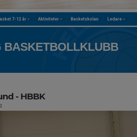
asket 7-12 år
Aktiviteter
Basketskolan
Ledare
 BASKETBOLLKLUBB
und - HBBK
2