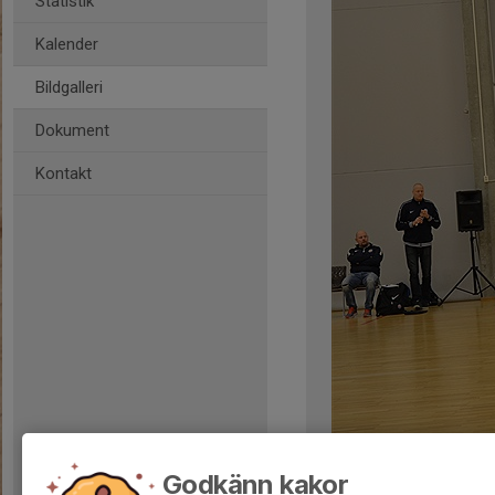
Statistik
Kalender
Bildgalleri
Dokument
Kontakt
Kommentarer
Godkänn kakor