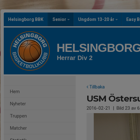
Helsingborg BBK
Senior
Ungdom 13-20 år
Easy B
HELSINGBORG
Herrar Div 2
Tillbaka
Hem
USM Östers
Nyheter
2016-02-21
|
Bild
23
av 6
Truppen
Matcher