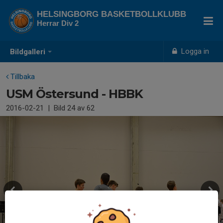
HELSINGBORG BASKETBOLLKLUBB
Herrar Div 2
Logga in
Bildgalleri
Tillbaka
USM Östersund - HBBK
2016-02-21
|
Bild
24
av 62