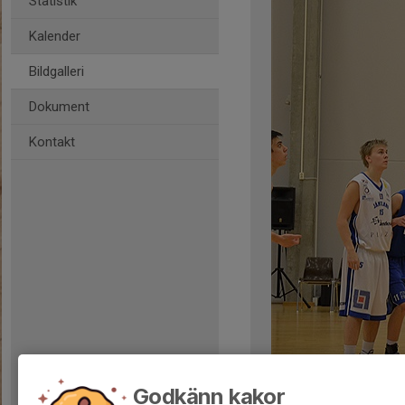
Statistik
Kalender
Bildgalleri
Dokument
Kontakt
Kommentarer
Godkänn kakor