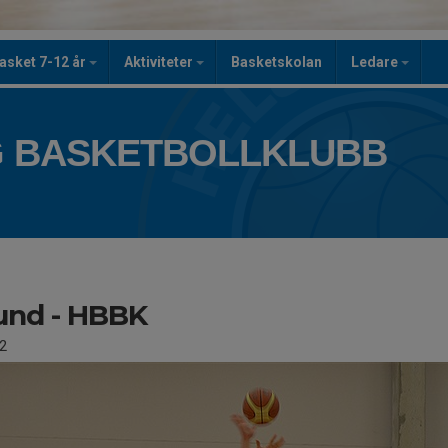
asket 7-12 år
Aktiviteter
Basketskolan
Ledare
 BASKETBOLLKLUBB
und - HBBK
2