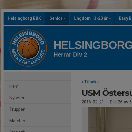
Helsingborg BBK
Senior
Ungdom 13-20 år
Easy B
HELSINGBORG
Herrar Div 2
Tillbaka
Hem
USM Östers
Nyheter
2016-02-21
|
Bild
26
av 6
Truppen
Matcher